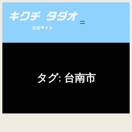
内
容
を
ス
キ
ッ
プ
タグ:
台南市