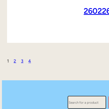
260
1
2
3
4
Search