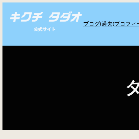
内
容
ブログ(過去)
プロフィ
を
ス
キ
ッ
プ