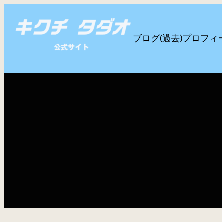
内
容
ブログ(過去)
プロフィ
を
ス
キ
ッ
プ