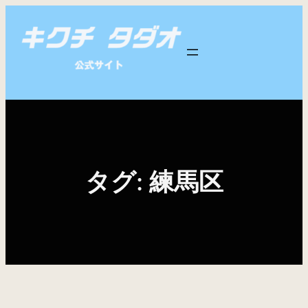
内
容
を
ス
キ
ッ
プ
タグ:
練馬区