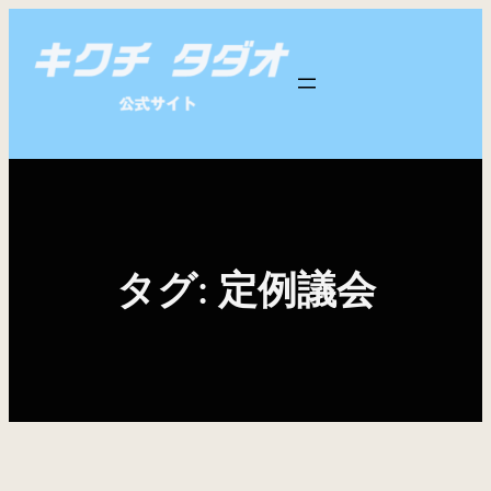
内
容
を
ス
キ
ッ
プ
タグ:
定例議会