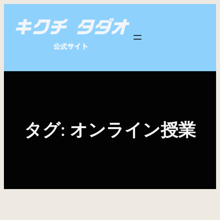
内
容
を
ス
キ
ッ
プ
タグ:
オンライン授業