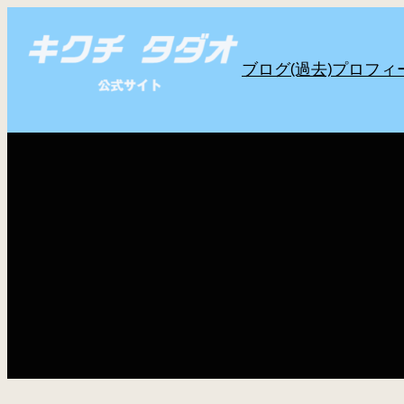
内
容
ブログ(過去)
プロフィ
を
ス
キ
ッ
プ