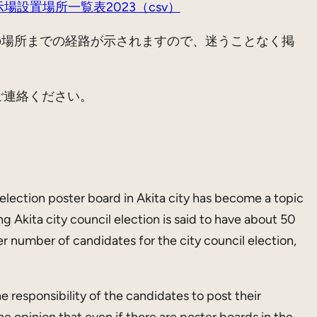
設置場所一覧表2023（csv）
の場所までの経路が示されますので、迷うことなく掲
ご連絡ください。
election poster board in Akita city has become a topic
 Akita city council election is said to have about 50
 number of candidates for the city council election,
e responsibility of the candidates to post their
 opinion that even if there are poster boards in the