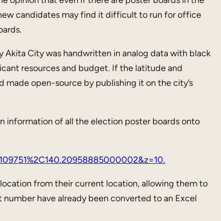
new candidates may find it difficult to run for office
oards.
y Akita City was handwritten in analog data with black
ficant resources and budget. If the latitude and
 made open-source by publishing it on the city’s
on information of all the election poster boards onto
59109751%2C140.20958885000002&z=10.
ocation from their current location, allowing them to
nt number have already been converted to an Excel