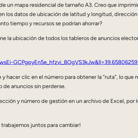
 de un mapa residencial de tamaño A3. Creo que imprimir
en los datos de ubicación de latitud y longitud, direcció
ánto tiempo y recursos se podrían ahorrar?
e la ubicación de todos los tableros de anuncios electo
=1wsEi-GCPgpyEn5e_hfzvi_8OgVS3kJw&ll=39.658062
 hacer clic en el número para obtener la “ruta”, lo que m
ro de anuncios sin perderse.
rección y número de gestión en un archivo de Excel, por lo
 trabajemos juntos para cambiar!