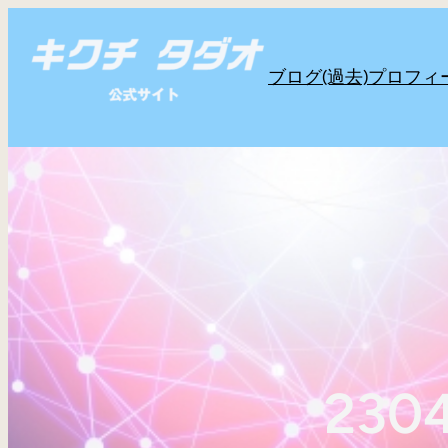
内
容
ブログ(過去)
プロフィ
を
ス
キ
ッ
プ
230