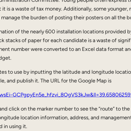
t it is a waste of tax money. Additionally, some younger, 
manage the burden of posting their posters on all the b
ation of the nearly 600 installation locations provided b
ick stacks of paper for each candidate is a waste of signi
ment number were converted to an Excel data format and
dget.
dates to use by inputting the latitude and longitude locati
, and publish it. The URL for the Google Map is
=1wsEi-GCPgpyEn5e_hfzvi_8OgVS3kJw&ll=39.658062
d click on the marker number to see the “route” to the l
d longitude location information, address, and manageme
 in using it.