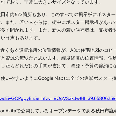
られており、非常に大きいサイズとなっています。
田市内573箇所もあり、このすべての掲示板にポスタ
す。また、若い人からは、街中にポスター掲示板があっ
が多く聞かれます。また、新人の若い候補者は、支援者
という声もあります。
近くある設置場所の位置情報が、A3の住宅地図のコピ
算と資源の無駄だと思います。緯度経度の位置情報、住
うしたらどれだけの手間が省けて、資源・予算の節約に
やすいようにGoogle Mapsに全ての選挙ポスタ
=1wsEi-GCPgpyEn5e_hfzvi_8OgVS3kJw&ll=39.658062
for Akitaで公開しているオープンデータである秋田