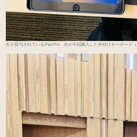
左が貸与されているiPad Pro、右が今回購入した外付けキーボード（Bl