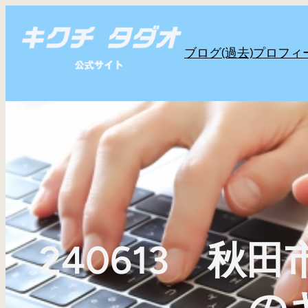
内
容
ブログ(過去)
プロフィ
を
ス
キ
ッ
プ
240613 秋