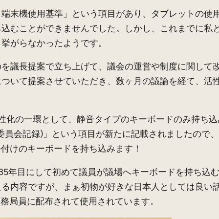
端末機使用基準」という項目があり、タブレットの使用
ち込むことができませんでした。しかし、これまでに私
ら挙がらなかったようです。
を議長提案で立ち上げて、議会の運営や制度に関して改
について提案させていただき、数ヶ月の議論を経て、活
会活性化の一環として、静音タイプのキーボードのみ持ち
営委員会記録)」という項目が新たに記載されましたので、
外付けのキーボードを持ち込みます！
ら135年目にして初めて議員が議場へキーボードを持ち
える内容ですが、まぁ初物が好きな日本人としては良い
事務局員に配布されて使用されています。