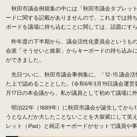
秋田市議会例規集の中には「秋田市議会タブレット
ードに関する記載がありませんので、これまでは持
ボードを議場に持ち込むことに関しては、話題にす
昨年度の下半期から、議会活性化委員会というもの
会派「そうせいと維新」からキーボードの持ち込み
ができました。
先日ついに、秋田市議会事例集に、「12-15 議
た上で認めることとした。(令和6年3月19日議会運
月17日の本会議から、私が議員として初めて議場に
明治22年（1889年）に秋田市議会が誕生してか
うとなんだか大したことないことを大袈裟にして笑
レット（iPad）と純正キーボードがセットで議員や