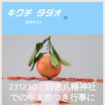
内
容
を
ス
キ
ッ
プ
231230 日吉八幡神社
での年末餅つき行事に