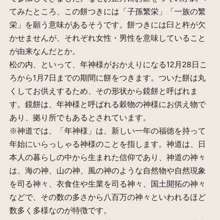
てみたところ、この餅つきには「子孫繁栄」「一族の繁
栄」を願う意味があるそうです。餅つきには臼と杵が欠
かせませんが、それぞれ女性・男性を意味していること
が由来なんだとか。
松の内、といって、年神様がおかえりになる12月28日こ
ろから1月7日までの期間に餅をつきます。ついた餅は丸
くしてお供えするため、その形状から鏡餅と呼ばれま
す。鏡餅は、年神様と呼ばれる穀物の神様にお供え物で
あり、拠り所でもあるとされています。
※神道では、「年神様」は、新しい一年の福徳を持って
年始にいらっしゃる神様のことを指します。神道は、日
本人の暮らしの中から生まれた信仰であり、神道の神々
は、海の神、山の神、風の神のような自然物や自然現象
を司る神々、衣食住や生業を司る神々、国土開拓の神々
などで、その数の多さから八百万の神々といわれるほど
数多く多様なのが特徴です。