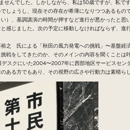
りませんでした。しかしながら、私は50歳ですが、私で
いでしょうし、現在その存在が希薄になりつつあるもの
らい）、基調講演の時間が押すなど進行が悪かったと思
なと感じました。次の予定に移動しなければならず、進
裕之 氏による「秋田の風力発電への挑戦」〜基盤経済
に挑戦をしてきたのか、そのメインの内容を聞くことは
田デスクにいた2004〜2007年に西部地区サービスセ
縁のある方でもあり、その視野の広さや行動力は素晴ら