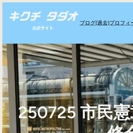
内
容
ブログ(過去)
プロフィ
を
ス
キ
ッ
プ
250725 市