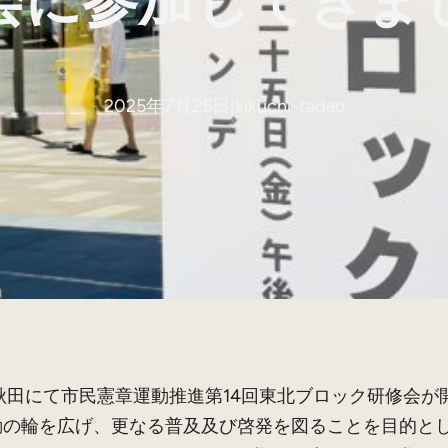
会に参加してきま
2025年7月25日
|
kikuchi-tadao
秋田にて市民憲章運動推進第14回東北ブロック研修会
の輪を広げ、更なる普及及び啓発を図ることを目的とし