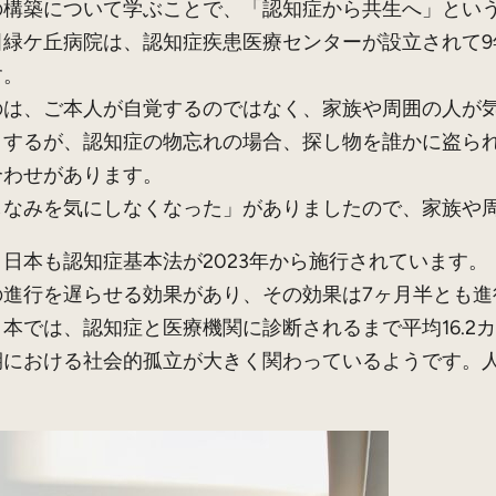
構築について学ぶことで、「認知症から共生へ」という
緑ケ丘病院は、認知症疾患医療センターが設立されて9年
す。
は、ご本人が自覚するのではなく、家族や周囲の人が気
とするが、認知症の物忘れの場合、探し物を誰かに盗ら
合わせがあります。
なみを気にしなくなった」がありましたので、家族や周
本も認知症基本法が2023年から施行されています。
進行を遅らせる効果があり、その効果は7ヶ月半とも進
本では、認知症と医療機関に診断されるまで平均16.2
期における社会的孤立が大きく関わっているようです。