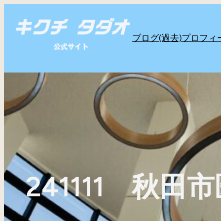
内
容
ブログ(過去)
プロフィ
を
ス
キ
ッ
プ
241111 秋