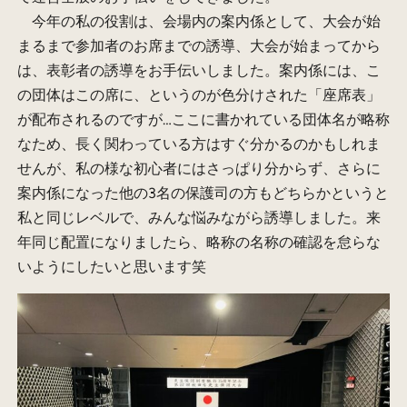
今年の私の役割は、会場内の案内係として、大会が始
まるまで参加者のお席までの誘導、大会が始まってから
は、表彰者の誘導をお手伝いしました。案内係には、こ
の団体はこの席に、というのが色分けされた「座席表」
が配布されるのですが…ここに書かれている団体名が略称
なため、長く関わっている方はすぐ分かるのかもしれま
せんが、私の様な初心者にはさっぱり分からず、さらに
案内係になった他の3名の保護司の方もどちらかというと
私と同じレベルで、みんな悩みながら誘導しました。来
年同じ配置になりましたら、略称の名称の確認を怠らな
いようにしたいと思います笑