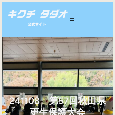
内
容
を
ス
キ
ッ
プ
241108 第57回秋田県
更生保護大会