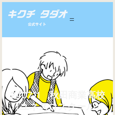
内
容
を
ス
キ
ッ
プ
240711 秋田商業高校
（ユネスコスクール）